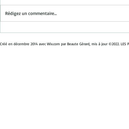
Rédigez un commentaire...
C'est repar
2017 Nouvelle année ,
nouvelle disposition
Créé en décembre 2014 avec Wix.com par Beaute Gérard, mis à jour ©2022.
LES 